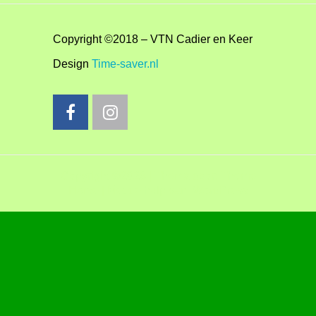
Copyright ©2018 – VTN Cadier en Keer
Design
Time-saver.nl
Copyright ©2026
| Thema door:
Theme
Horse
| Met de hulp van:
WordPress