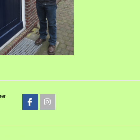
eer
e Horse
| Met de hulp van:
WordPress