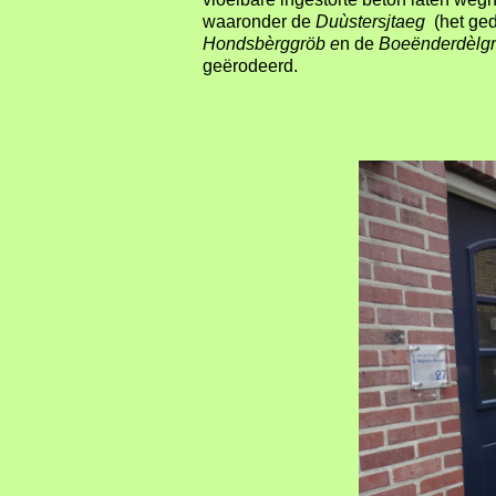
waaronder de
Du
ùstersjtaeg
(het ged
Hondsb
èrggröb e
n de
Boe
ënderdèlg
geërodeerd.