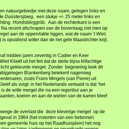
 een natuurgebiedje met deze naam, gelegen links en
 de
Du
ùstersjtaeg
, een stukje +/- 25 meter links en
ichting
Hondsb
èrggröb.
Aan de rechterkant is een
Na recent afschrapen van de bovenlaag ziet men op
mergel aan de oppervlakte liggen, wat de naam
’t Wiet
,
 is opvallend witter dan de het gele Maastrichter krijt,
naf midden jaren zeventig in Cadier en Keer
t Klieëf uit het feit dat de steile bijna klifachtige
jk licht gekleurde mergel. Zonder begroeiing leek dit
 nabijgelegen Blankenberg betekent nagenoeg
eerdenaren, zoals Frans Mingels (van Pierre) uit
eëf als volgt: in het Nederlands vertaald is dat ‘het
wit) is de witte mergel die na een regenbui aan je
arden, koeien en aan de wielen van de karren bleef
wege de overlast die deze kleverige mergel op de
eval in 1964 (het instorten van een betonnen
uwen gemeente huis op het Raadhuisplein) het nog
ghalen en laten aanbrengen op onverharde wegen