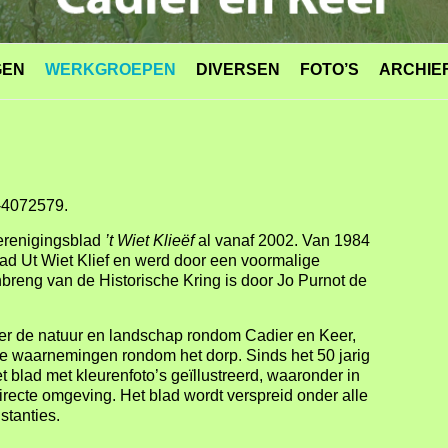
GEN
WERKGROEPEN
DIVERSEN
FOTO’S
ARCHIE
-4072579.
erenigingsblad
’t Wiet Klieëf
al vanaf 2002. Van 1984
lad Ut Wiet Klief en werd door een voormalige
nbreng van de Historische Kring is door Jo Purnot de
over de natuur en landschap rondom Cadier en Keer,
 de waarnemingen rondom het dorp. Sinds het 50 jarig
 blad met kleurenfoto’s geïllustreerd, waaronder in
directe omgeving. Het blad wordt verspreid onder alle
stanties.