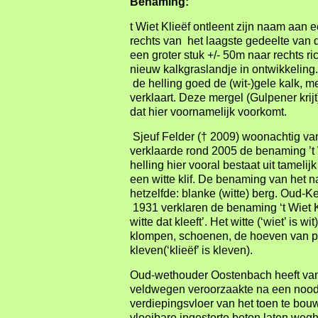
Benaming:
t Wiet Klieëf ontleent zijn naam aan
rechts van het laagste gedeelte van
een groter stuk +/- 50m naar rechts r
nieuw kalkgraslandje in ontwikkeling.
de helling goed de (wit-)gele kalk, 
verklaart. Deze mergel (Gulpener krijt)
dat hier voornamelijk voorkomt.
Sjeuf Felder († 2009) woonachtig va
verklaarde rond 2005 de benaming ’t Wie
helling hier vooral bestaat uit tameli
een witte klif. De benaming van het
hetzelfde: blanke (witte) berg. Oud-K
1931 verklaren de benaming ‘t Wiet Kli
witte dat kleeft’. Het witte (‘wiet’ is 
klompen, schoenen, de hoeven van pa
kleven(‘klieëf’ is kleven).
Oud-wethouder Oostenbach heeft van
veldwegen veroorzaakte na een noodg
verdiepingsvloer van het toen te bo
vloeibare ingestorte beton laten we