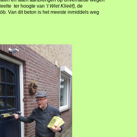
eelte ter hoogte van ‘
t Wiet Klieëf),
de
röb.
Van dit beton is het meeste inmiddels weg