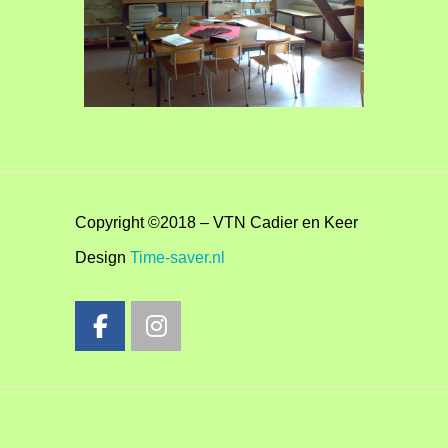
Copyright ©2018 – VTN Cadier en Keer
Design
Time-saver.nl
Copyright ©2026
| Thema door:
Theme
Horse
| Met de hulp van:
WordPress